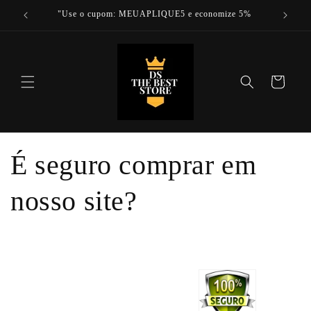
Pular
L
"Use o cupom: MEUAPLIQUE5 e economize 5%
para o
conteúdo
Carrinho
É seguro comprar em
nosso site?